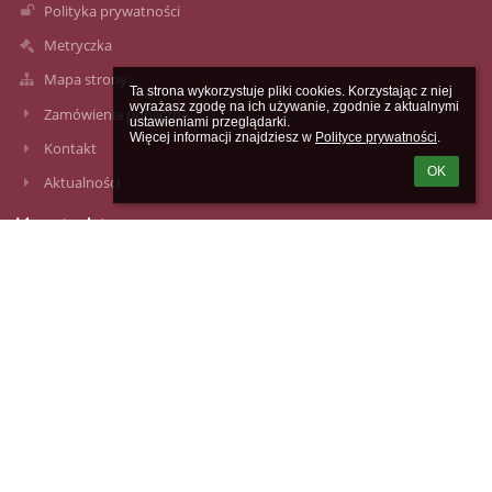
Polityka prywatności
Metryczka
Mapa strony
Ta strona wykorzystuje pliki cookies. Korzystając z niej 
wyrażasz zgodę na ich używanie, zgodnie z aktualnymi 
Zamówienia publiczne
ustawieniami przeglądarki.

Więcej informacji znajdziesz w 
Polityce prywatności
.
Kontakt
OK
Aktualności
Kontakty
Zespół Szkół nr 59
(22) 842-47-92
ul. Jana III Sobieskiego 68
02-930 Warszawa
Poland
Sekretariat czynny:
Liceum Ogólnokształcące
poniedziałek - czwartek 7.40 -15.00
piątek - dzień bez interesantów