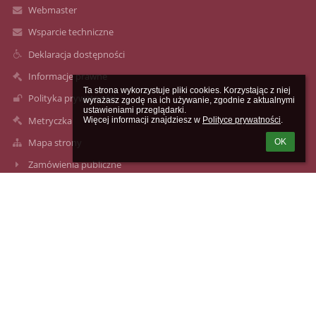
Webmaster
Wsparcie techniczne
Deklaracja dostępności
Informacje prawne
Ta strona wykorzystuje pliki cookies. Korzystając z niej 
Polityka prywatności
wyrażasz zgodę na ich używanie, zgodnie z aktualnymi 
ustawieniami przeglądarki.

Metryczka
Więcej informacji znajdziesz w 
Polityce prywatności
.
Mapa strony
OK
Zamówienia publiczne
Kontakt
Aktualności
Kontakty
Zespół Szkół nr 59
(22) 842-47-92
ul. Jana III Sobieskiego 68