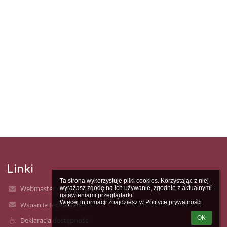
Linki
Ta strona wykorzystuje pliki cookies. Korzystając z niej 
Webmaster
wyrażasz zgodę na ich używanie, zgodnie z aktualnymi 
ustawieniami przeglądarki.

Więcej informacji znajdziesz w 
Polityce prywatności
.
Wsparcie techniczne
OK
Deklaracja dostępności