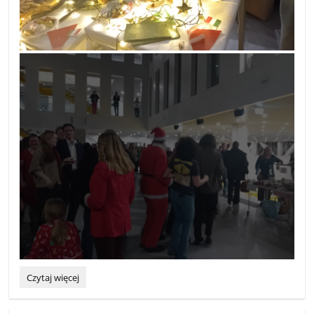
Wielokulturowy
Czytaj więcej
Jarmark
Bożonarodzeniowy