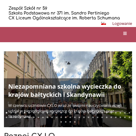
Zespół Szkół nr 59
Szkoła Podstawowa nr 371 im. Sandro Pertiniego
CX Liceum Ogólnokształcące im. Roberta Schumana
Logowanie
Strona
główna
Szkocka przygoda młodzieży z CX LO
Schumana
Po wyjazdach do Londynu i Brighton, Paryża przyszedł czas na
kolejną przygodę — tym razem ruszyliśmy do Szkocji!
Od 14 do 19 czerwca odkrywaliśmy kraj zamków, jezior, legend,
niezwykłych krajobrazów i historii, którą czuć tam niemal na
każdym kroku.